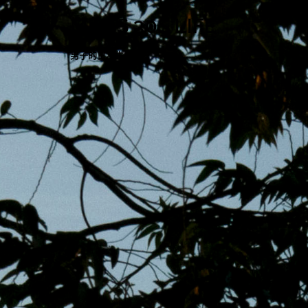
跳
MENS 30S LIFE
至
主
男子的日常生活
內
容
區