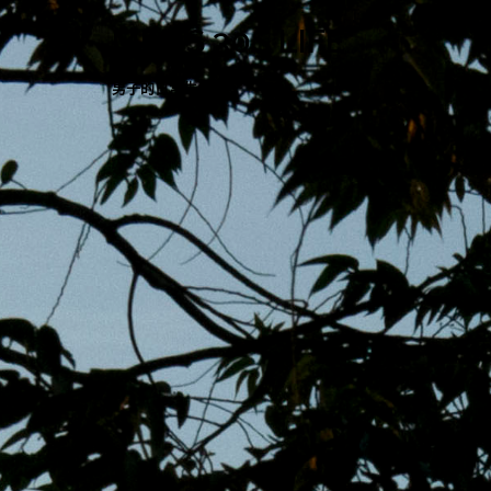
跳
MENS 30S LIFE
至
主
男子的日常生活
內
容
區