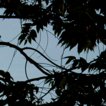
跳
MENS 30S LIFE
至
主
男子的日常生活
內
容
區