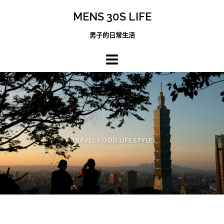
跳
MENS 30S LIFE
至
主
男子的日常生活
內
容
區
TRAVEL FOOD LIFESTYLE