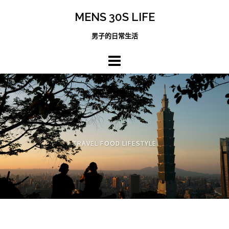
跳
MENS 30S LIFE
至
主
男子的日常生活
內
容
區
TRAVEL FOOD LIFESTYLE