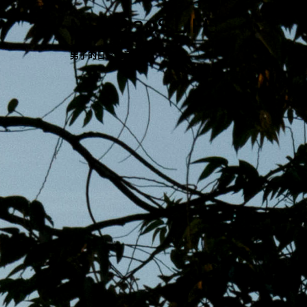
跳
MENS 30S LIFE
至
主
男子的日常生活
內
容
區