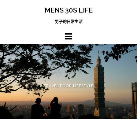
跳
MENS 30S LIFE
至
主
男子的日常生活
內
容
區
TRAVEL FOOD LIFESTYLE