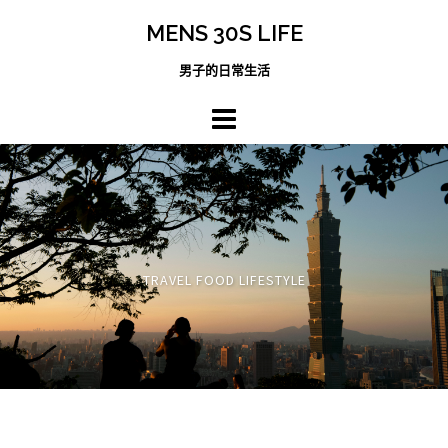
跳
MENS 30S LIFE
至
主
男子的日常生活
內
容
區
TRAVEL FOOD LIFESTYLE