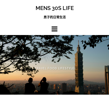
跳
MENS 30S LIFE
至
主
男子的日常生活
內
容
區
TRAVEL FOOD LIFESTYLE