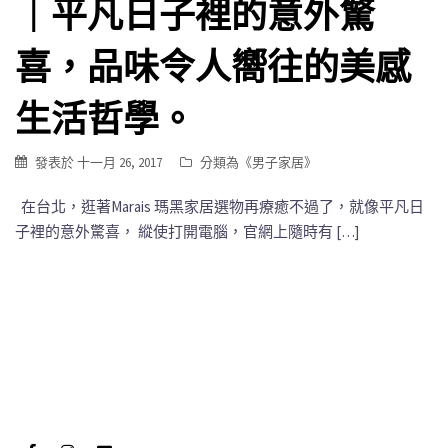
｜平凡日子裡的意外驚
喜，品味令人嚮往的美感
生活哲學。
發表於
十一月 26, 2017
分類為《
男子家居
》
在台北，逛著Marais 瑪黑家居選物再療癒不過了，就像平凡日
子裡的意外驚喜， 縱使打開電腦，官網上隨時有 […]