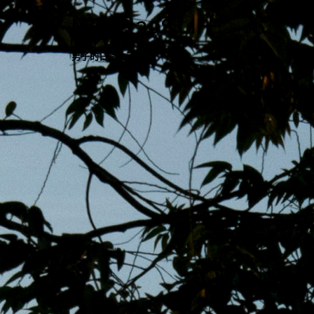
跳
MENS 30S LIFE
至
主
男子的日常生活
內
容
區