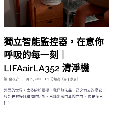
獨立智能監控器，在意你
呼吸的每一刻｜
LIFAairLA352 清淨機
發表於
十一月 25, 2018
分類為《
男子家居
》
外面的世界，太多紛紛擾擾，我們無法靠一己之力去改變它，
只能先做好各種預防措施，再踏出家門勇闖向前， 像是每日
[…]