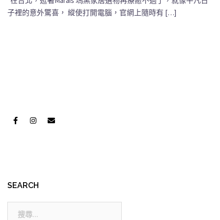
在台北，逛著Marais 瑪黑家居選物再療癒不過了，就像平凡日
子裡的意外驚喜， 縱使打開電腦，官網上隨時有 […]
SEARCH
搜