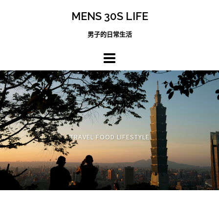
跳
MENS 30S LIFE
至
主
男子的日常生活
內
容
區
TRAVEL FOOD LIFESTYLE