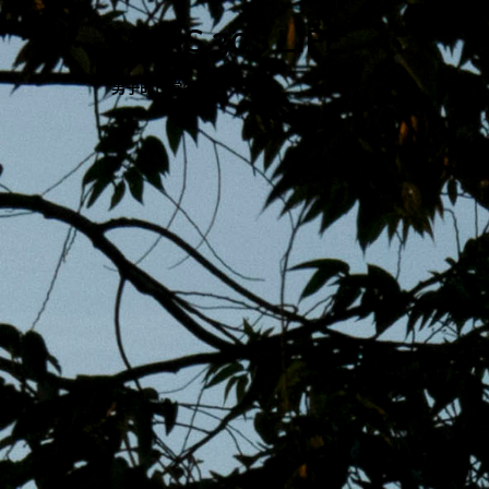
跳
MENS 30S LIFE
至
主
男子的日常生活
內
容
區