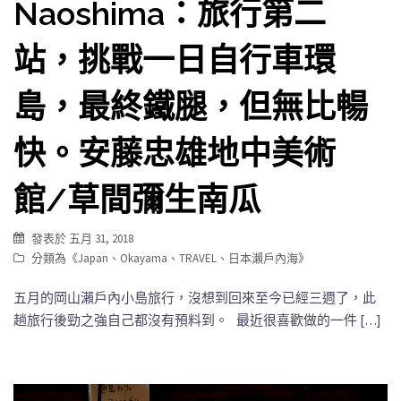
Naoshima：旅行第二
站，挑戰一日自行車環
島，最終鐵腿，但無比暢
快。安藤忠雄地中美術
館/草間彌生南瓜
發表於
五月 31, 2018
分類為《
Japan
、
Okayama
、
TRAVEL
、
日本瀨戶內海
》
五月的岡山瀨戶內小島旅行，沒想到回來至今已經三週了，此
趟旅行後勁之強自己都沒有預料到。 最近很喜歡做的一件 […]