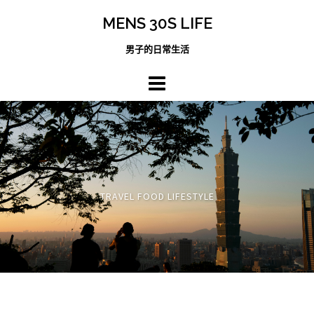
跳
MENS 30S LIFE
至
主
男子的日常生活
內
容
區
TRAVEL FOOD LIFESTYLE