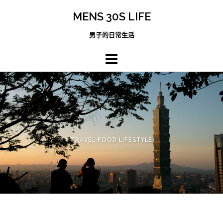
跳
MENS 30S LIFE
至
主
男子的日常生活
內
容
區
TRAVEL FOOD LIFESTYLE