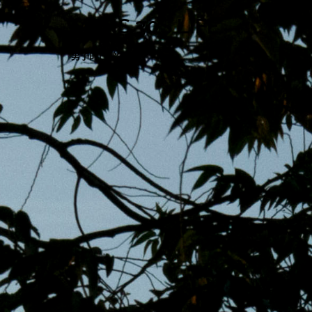
跳
MENS 30S LIFE
至
主
男子的日常生活
內
容
區