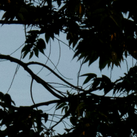
跳
MENS 30S LIFE
至
主
男子的日常生活
內
容
區