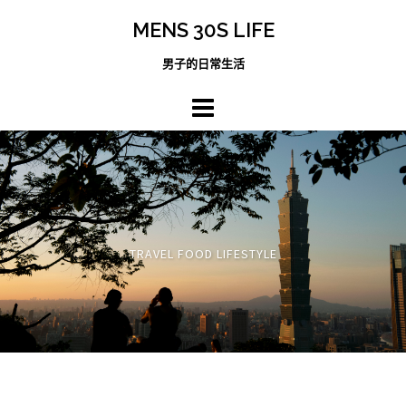
跳
MENS 30S LIFE
至
主
男子的日常生活
內
容
區
TRAVEL FOOD LIFESTYLE