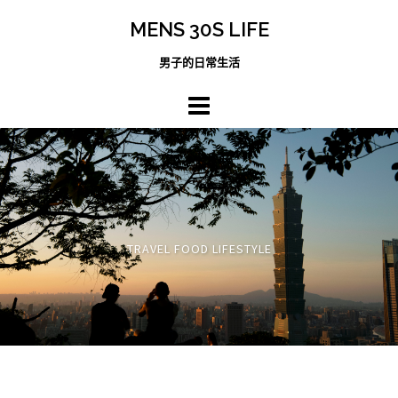
跳
MENS 30S LIFE
至
主
男子的日常生活
內
容
區
TRAVEL FOOD LIFESTYLE