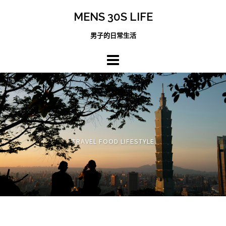
跳
MENS 30S LIFE
至
主
男子的日常生活
內
容
區
TRAVEL FOOD LIFESTYLE