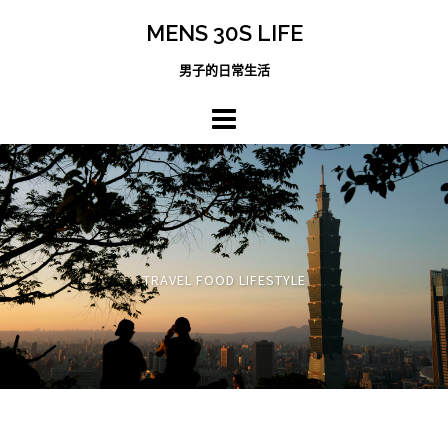
跳
MENS 30S LIFE
至
主
男子的日常生活
內
容
區
TRAVEL FOOD LIFESTYLE