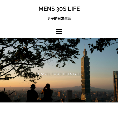
跳
MENS 30S LIFE
至
主
男子的日常生活
內
容
區
TRAVEL FOOD LIFESTYLE