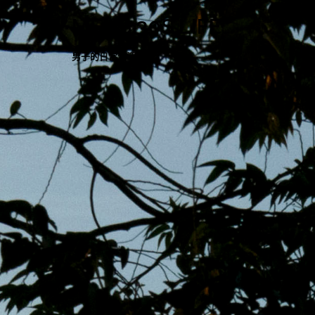
跳
MENS 30S LIFE
至
主
男子的日常生活
內
容
區