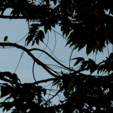
跳
MENS 30S LIFE
至
主
男子的日常生活
內
容
區