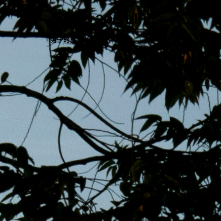
跳
MENS 30S LIFE
至
主
男子的日常生活
內
容
區