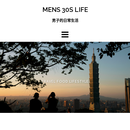
跳
MENS 30S LIFE
至
主
男子的日常生活
內
容
區
TRAVEL FOOD LIFESTYLE