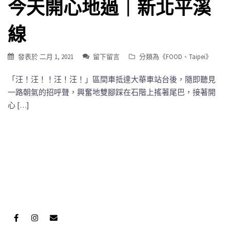
今天開心地過｜新北平溪
線
發表於
二月 1, 2021
留下留言
分類為《
FOOD
、
Taipei
》
「汪！汪！！汪！汪！」區間車抵達大華車站台後，隨即聽見
一路朝氣的招呼聲，興奮地雙腳踩在石階上搖著尾巴，接著開
心 […]