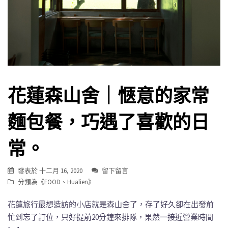
花蓮森山舍｜愜意的家常
麵包餐，巧遇了喜歡的日
常。
發表於
十二月 16, 2020
留下留言
分類為《
FOOD
、
Hualien
》
花蓮旅行最想造訪的小店就是森山舍了，存了好久卻在出發前
忙到忘了訂位，只好提前20分鐘來排隊，果然一接近營業時間