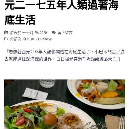
元二一七五年人類過著海
底生活
發表於
十一月 29, 2020
留下留言
分類為《
FOOD
、
Hualien
》
「想像著西元2175年人類也開始在海底生活了，小屋木門走了進
去就能通往深海裡的世界，白日陽光穿過千呎距離灑落天 […]