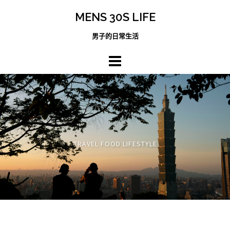
跳
MENS 30S LIFE
至
主
男子的日常生活
內
容
區
TRAVEL FOOD LIFESTYLE