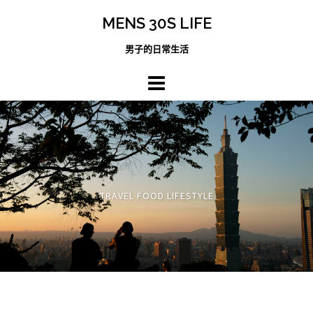
跳
MENS 30S LIFE
至
主
男子的日常生活
內
容
區
TRAVEL FOOD LIFESTYLE