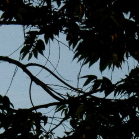
跳
MENS 30S LIFE
至
主
男子的日常生活
內
容
區