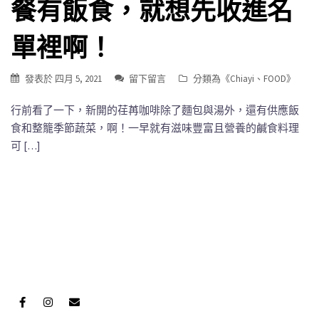
餐有飯食，就想先收進名
單裡啊！
發表於
四月 5, 2021
留下留言
分類為《
Chiayi
、
FOOD
》
行前看了一下，新開的荏苒咖啡除了麵包與湯外，還有供應飯
食和整籠季節蔬菜，啊！一早就有滋味豐富且營養的鹹食料理
可 […]