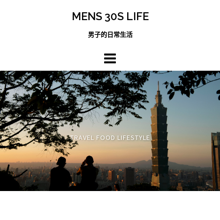
跳
MENS 30S LIFE
至
主
男子的日常生活
內
容
區
TRAVEL FOOD LIFESTYLE