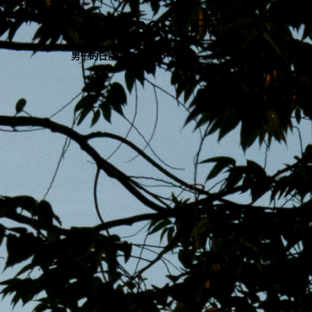
跳
MENS 30S LIFE
至
主
男子的日常生活
內
容
區