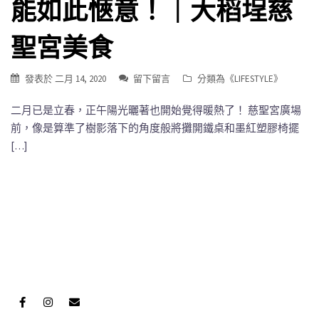
能如此愜意！｜大稻埕慈
聖宮美食
發表於
二月 14, 2020
留下留言
分類為《
LIFESTYLE
》
二月已是立春，正午陽光曬著也開始覺得暖熱了！ 慈聖宮廣場
前，像是算準了樹影落下的角度般將攤開鐵桌和墨紅塑膠椅擺
[…]