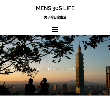
跳
MENS 30S LIFE
至
主
男子的日常生活
內
容
區
TRAVEL FOOD LIFESTYLE