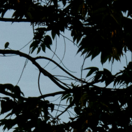
跳
MENS 30S LIFE
至
主
男子的日常生活
內
容
區