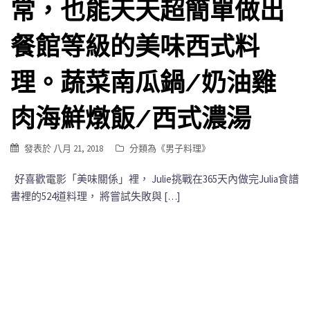
常，也能天天超簡單做出
餐館等級的美味西式料
理。蔬菜南瓜鍋/奶油雞
肉海鮮燉飯/西式濃湯
發表於
八月 21, 2018
分類為《
男子料理
》
好喜歡電影「美味關係」裡， Julie挑戰在365天內做完Julia食譜
書裡的524道料理， 將嘗試失敗與 […]