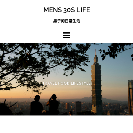
跳
MENS 30S LIFE
至
主
男子的日常生活
內
容
區
TRAVEL FOOD LIFESTYLE