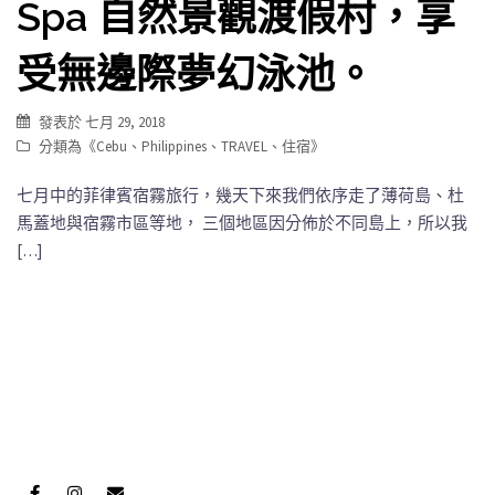
Spa 自然景觀渡假村，享
受無邊際夢幻泳池。
發表於
七月 29, 2018
分類為《
Cebu
、
Philippines
、
TRAVEL
、
住宿
》
七月中的菲律賓宿霧旅行，幾天下來我們依序走了薄荷島、杜
馬蓋地與宿霧市區等地， 三個地區因分佈於不同島上，所以我
[…]