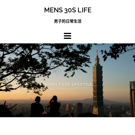
跳
MENS 30S LIFE
至
主
男子的日常生活
內
容
區
TRAVEL FOOD LIFESTYLE