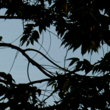
跳
MENS 30S LIFE
至
主
男子的日常生活
內
容
區