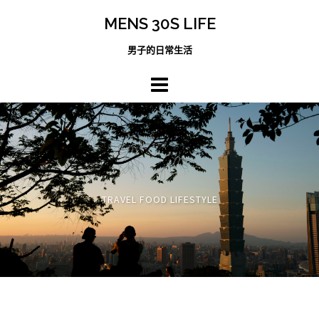
跳
MENS 30S LIFE
至
主
男子的日常生活
內
容
區
TRAVEL FOOD LIFESTYLE