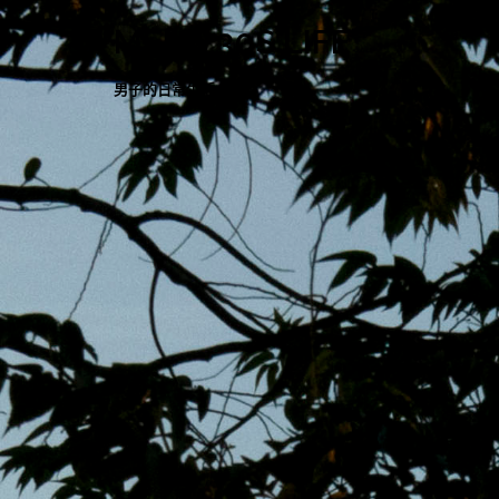
跳
MENS 30S LIFE
至
主
男子的日常生活
內
容
區