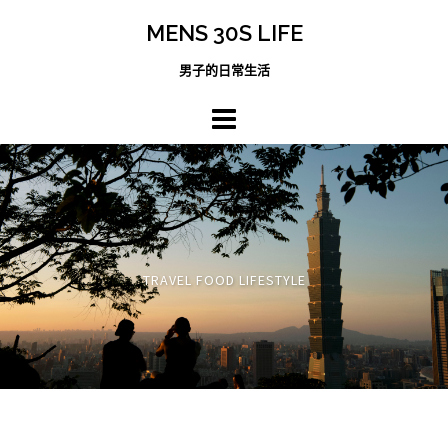
跳
MENS 30S LIFE
至
主
男子的日常生活
內
容
區
TRAVEL FOOD LIFESTYLE