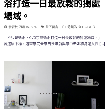
浴打造一日最放鬆的獨處
場域。
發表於
四月 15, 2024
留下留言
分類為《
LIFESTYLE
》
「不只是衛浴，OVO京典衛浴打造一日最放鬆的獨處場域。」
會這麼下標，這靈感完全來自多年前與家中老姐和身邊女性 […]