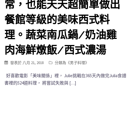
常，也能天天超簡單做出
餐館等級的美味西式料
理。蔬菜南瓜鍋/奶油雞
肉海鮮燉飯/西式濃湯
發表於
八月 21, 2018
分類為《
男子料理
》
好喜歡電影「美味關係」裡， Julie挑戰在365天內做完Julia食譜
書裡的524道料理， 將嘗試失敗與 […]