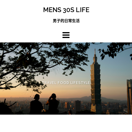
跳
MENS 30S LIFE
至
主
男子的日常生活
內
容
區
TRAVEL FOOD LIFESTYLE