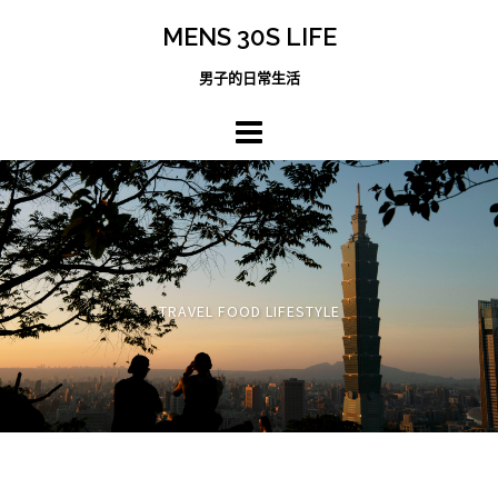
跳
MENS 30S LIFE
至
主
男子的日常生活
內
容
區
TRAVEL FOOD LIFESTYLE