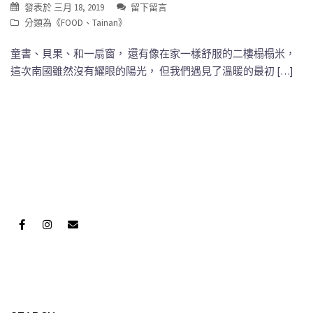
發表於
三月 18, 2019
留下留言
分類為《
FOOD
、
Tainan
》
童書、貝果、和一扇窗， 還有像在家一樣舒服的二樓榻榻米，
這次南國雖然沒有耀眼的陽光， 但我們遇見了溫暖的最初 […]