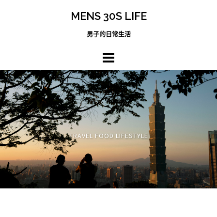
跳
MENS 30S LIFE
至
主
男子的日常生活
內
容
區
TRAVEL FOOD LIFESTYLE