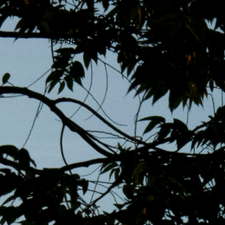
跳
MENS 30S LIFE
至
主
男子的日常生活
內
容
區