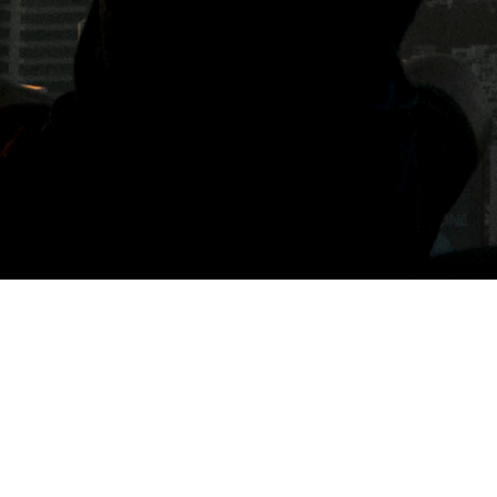
標籤: 費斯特懸崖步道