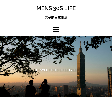
跳
MENS 30S LIFE
至
主
男子的日常生活
內
容
區
TRAVEL FOOD LIFESTYLE