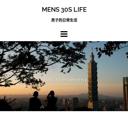
跳
MENS 30S LIFE
至
主
男子的日常生活
內
容
區
TRAVEL FOOD LIFESTYLE