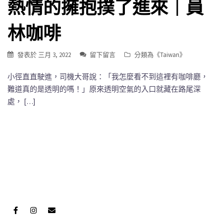
熱情的擁抱撲了進來｜員
林咖啡
發表於
三月 3, 2022
留下留言
分類為《
Taiwan
》
小徑直直駛進，司機大哥說：「我怎麼看不到這裡有咖啡廳，
難道真的是透明的嗎！」原來透明空氣的入口就藏在路尾深
處， […]