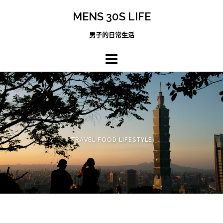
跳
MENS 30S LIFE
至
主
男子的日常生活
內
容
區
TRAVEL FOOD LIFESTYLE