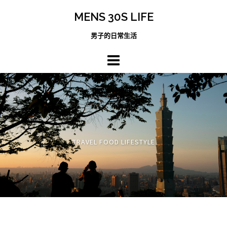
跳
MENS 30S LIFE
至
主
男子的日常生活
內
容
區
TRAVEL FOOD LIFESTYLE