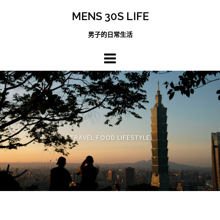
跳
MENS 30S LIFE
至
主
男子的日常生活
內
容
區
TRAVEL FOOD LIFESTYLE