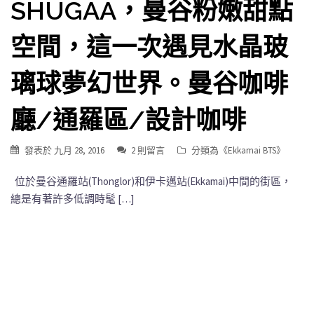
SHUGAA，曼谷粉嫩甜點
空間，這一次遇見水晶玻
璃球夢幻世界。曼谷咖啡
廳/通羅區/設計咖啡
發表於
九月 28, 2016
2 則留言
分類為《
Ekkamai BTS
》
位於曼谷通羅站(Thonglor)和伊卡邁站(Ekkamai)中間的街區，
總是有著許多低調時髦 […]