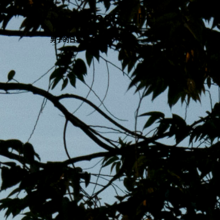
跳
MENS 30S LIFE
至
主
男子的日常生活
內
容
區