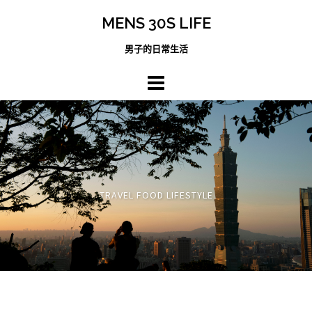
跳
MENS 30S LIFE
至
主
男子的日常生活
內
容
區
TRAVEL FOOD LIFESTYLE