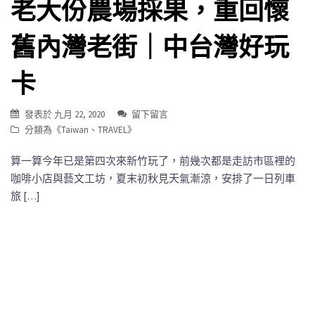
老大份農場採果，重回懷
舊內灣老街｜中台灣好玩
卡
發表於
九月 22, 2020
留下留言
分類為《
Taiwan
、
TRAVEL
》
算一算今年已是第四次來新竹玩了，前幾次都是走訪市區裡的
咖啡小店與藝文工坊，夏末初秋見天氣漸涼，安排了一日列車
旅 […]