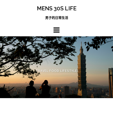
跳
MENS 30S LIFE
至
主
男子的日常生活
內
容
區
TRAVEL FOOD LIFESTYLE